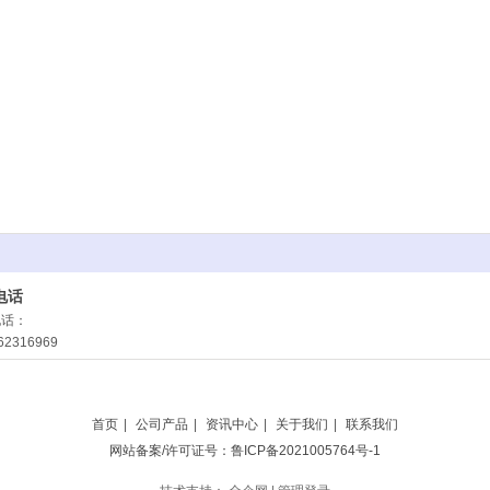
电话
电话：
62316969
邮箱
邮箱：
ible@163.com
首页
|
公司产品
|
资讯中心
|
关于我们
|
联系我们
网站备案/许可证号：鲁ICP备2021005764号-1
地址
济南市槐荫区道德商城1号楼北侧5层189号