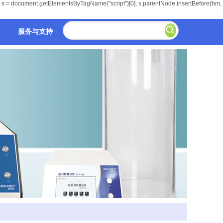
ar s = document.getElementsByTagName("script")[0]; s.parentNode.insertBefore(hm,
服务与支持