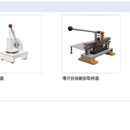
器
薄片抗张耐折取样器