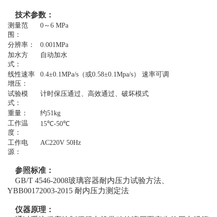
技术参数：
测量范
0～6 MPa
围：
分辨率：
0.001MPa
加水方
自动加水
式：
线性速率
0.4±0.1MPa/s（或0.58±0.1Mpa/s） 速率可调
增压：
试验模
计时保压通过、高效通过、破坏模式
式：
重量：
约51kg
工作温
15℃-50℃
度：
工作电
AC220V 50Hz
源：
参照标准：
GB/T 4546-2008玻璃容器耐内压力试验方法、
YBB00172003-2015 耐内压力测定法
仪器原理：