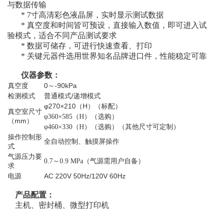
与数据传输
* 7寸高清彩色液晶屏，实时显示测试数据
* 真空度和时间皆可预设，直接输入数值，即可进入试
验模式，适合不同产品测试要求
* 数据可储存，可进行快速查看、打印
* 关键元器件选用世界知名品牌进口件，性能稳定可靠
仪器参数：
真空度
0
～-90kPa
检测模式
普通模式/递增模式
φ270×210（H）（标配）
真空室尺寸
φ360×585（H）（选购）
（mm）
φ460×330（H）（选购）
（其他尺寸可定制）
操作控制形
全自动控制、触摸屏操作
式
气源压力要
0.7～0.9 MPa（气源需用户自备）
求
电源
AC 220V 50Hz/120V 60Hz
产品配置：
主机、密封桶、微型打印机